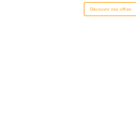
Découvrir nos offres
Une solut
d’aujourd’
Que vous soyez en lan
situation.