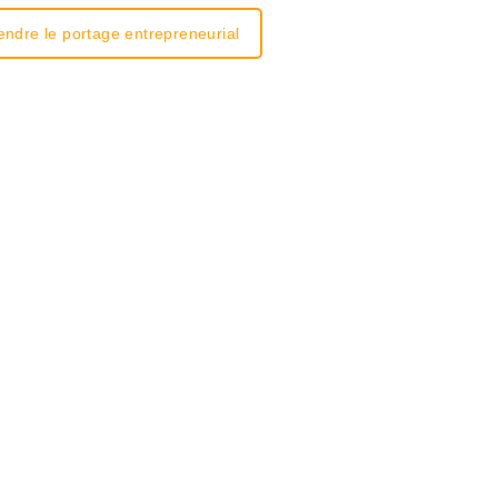
ndre le portage entrepreneurial
endants
age s’adapte à votre